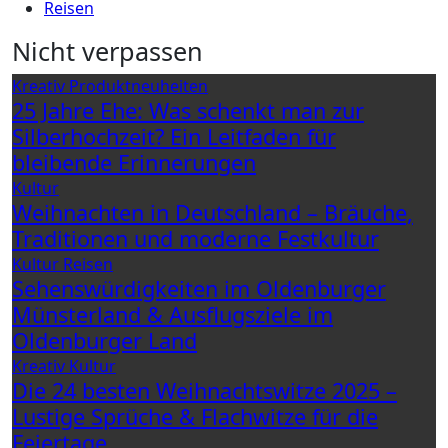
Reisen
Nicht verpassen
Kreativ
Produktneuheiten
25 Jahre Ehe: Was schenkt man zur
Silberhochzeit? Ein Leitfaden für
bleibende Erinnerungen
Kultur
Weihnachten in Deutschland – Bräuche,
Traditionen und moderne Festkultur
Kultur
Reisen
Sehenswürdigkeiten im Oldenburger
Münsterland & Ausflugsziele im
Oldenburger Land
Kreativ
Kultur
Die 24 besten Weihnachtswitze 2025 –
Lustige Sprüche & Flachwitze für die
Feiertage