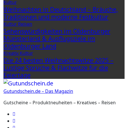
Kultur
Weihnachten in Deutschland – Bräuche,
Traditionen und moderne Festkultur
Kultur
Reisen
Sehenswürdigkeiten im Oldenburger
Münsterland & Ausflugsziele im
Oldenburger Land
Kreativ
Kultur
Die 24 besten Weihnachtswitze 2025 –
Lustige Sprüche & Flachwitze für die
Feiertage
Gutundschein.de – Das Magazin
Gutscheine – Produktneuheiten – Kreatives – Reisen