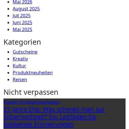
Mai 2026
August 2025
Juli 2025
Juni 2025
Mai 2025
Kategorien
Gutscheine
Kreativ
Kultur
Produktneuheiten
Reisen
Nicht verpassen
Kreativ
Produktneuheiten
25 Jahre Ehe: Was schenkt man zur
Silberhochzeit? Ein Leitfaden für
bleibende Erinnerungen