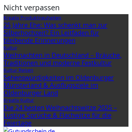
Nicht verpassen
Kreativ
Produktneuheiten
25 Jahre Ehe: Was schenkt man zur
Silberhochzeit? Ein Leitfaden für
bleibende Erinnerungen
Kultur
Weihnachten in Deutschland – Bräuche,
Traditionen und moderne Festkultur
Kultur
Reisen
Sehenswürdigkeiten im Oldenburger
Münsterland & Ausflugsziele im
Oldenburger Land
Kreativ
Kultur
Die 24 besten Weihnachtswitze 2025 –
Lustige Sprüche & Flachwitze für die
Feiertage