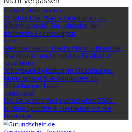
Nicht verpassen
Kreativ
Produktneuheiten
25 Jahre Ehe: Was schenkt man zur
Silberhochzeit? Ein Leitfaden für
bleibende Erinnerungen
Kultur
Weihnachten in Deutschland – Bräuche,
Traditionen und moderne Festkultur
Kultur
Reisen
Sehenswürdigkeiten im Oldenburger
Münsterland & Ausflugsziele im
Oldenburger Land
Kreativ
Kultur
Die 24 besten Weihnachtswitze 2025 –
Lustige Sprüche & Flachwitze für die
Feiertage